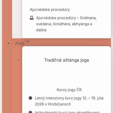
Ajurvédske procedúry
Ajurvédske procedúry – Snéhana,
svédana, širódhára, abhyanga a
ďalšie
Joga
Tradičná aštánga joga
Kurzy jogy ČR
Letný intenzívny kurz jogy 12. – 19. júla
2026 v Hrobičanoch
Inštruktorský kurz jogy akreditovaný