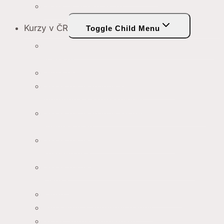
Jóga do hĺbky 2026
Kurzy v ČR
Toggle Child Menu
Škola tradiční indické medicíny – Ájurvédy
v Praze
Jóga do hĺbky 2026
Škola tradiční indické medicíny –
Ájurvédská farmakologie
Škola tradiční indické medicíny – Proces
onemocnění
Škola tradiční indické medicíny –
Diagnostika
Škola tradiční indické medicíny – Kája
čikitsá
Letní Tábor Jógy A Ájurvédy 2025
Kurz jógy a ájurvédy v Indii
Yoga Surya Gurukulam