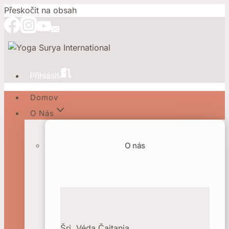
Přeskočit na obsah
Přihlásit
Domov
O Nás
O nás
Šri. Véda Čaitanja