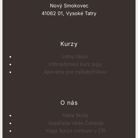
Nový Smokovec
41062 01, Vysoké Tatry
Kurzy
Letný tábor
Inštruktorský kurz jogy
Ajurvéda pre začiatočníkov
O nás
Naša škola
Jógáčarja Véda Čaitanja
Yoga Surya centrum v ČR