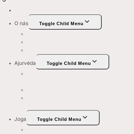
Domov
O nás
Toggle Child Menu
Yoga Surya centrum v Hrobičanech
Jógáčarja Véda Čaitanja (Ajay Bobade)
Yoga Surya International
Ajurvéda
Toggle Child Menu
Škola tradičnej indickej medicíny –
Ajurvédy vo Vysokých Tatrách
Ájurvédské procedury
Individuální konzultace s Véda Čaitanja
(Ajay Bobade)
Joga
Toggle Child Menu
Letní instruktorský kurz jógy